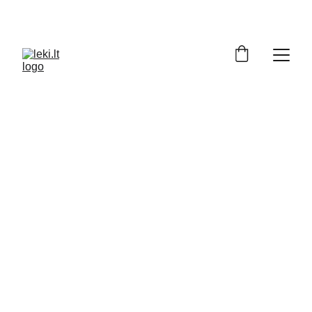
Turite klausimų apie LEKI produktus? 
Padėsime apsispręsti: +370 686 72129