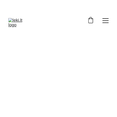
Turite klausimų apie LEKI produktus? 
Padėsime apsispręsti: +370 686 72129