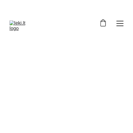
Turite klausimų apie LEKI produktus? 
Padėsime apsispręsti: +370 686 72129