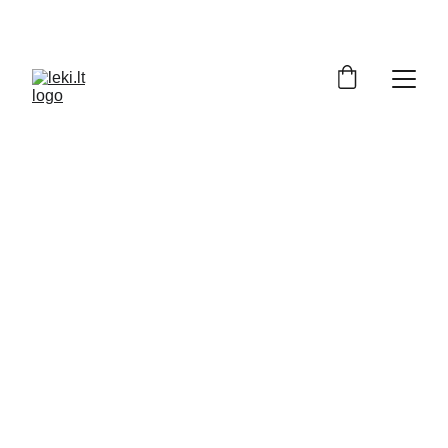
Turite klausimų apie LEKI produktus? 
Padėsime apsispręsti: +370 686 72129