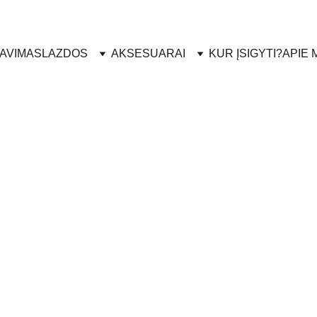
lausimų apie LEKI produktus? Padėsime apsispręsti: +370 
AVIMAS
LAZDOS
AKSESUARAI
KUR ĮSIGYTI?
APIE 
Shark 