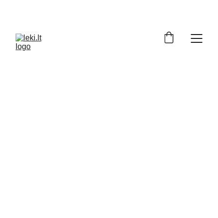
Turite klausimų apie LEKI produktus? 
Padėsime apsispręsti: +370 686 72129