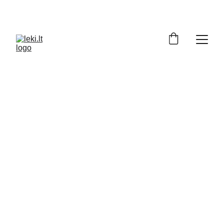
Turite klausimų apie LEKI produktus? 
Padėsime apsispręsti: +370 686 72129