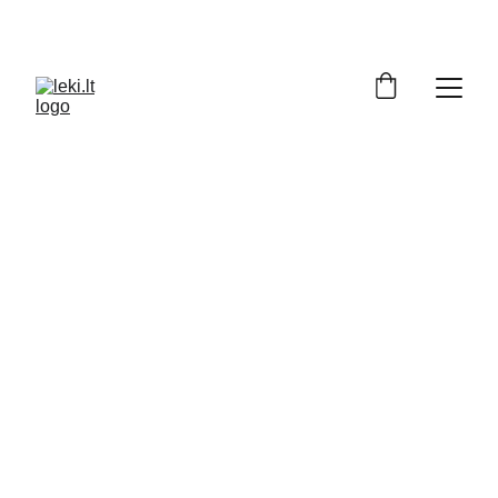
Turite klausimų apie LEKI produktus? 
Padėsime apsispręsti: +370 686 72129