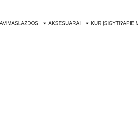
lausimų apie LEKI produktus? Padėsime apsispręsti: +370 
AVIMAS
LAZDOS
AKSESUARAI
KUR ĮSIGYTI?
APIE 