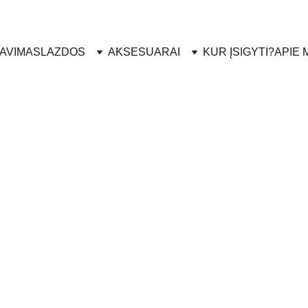
lausimų apie LEKI produktus? Padėsime apsispręsti: +370 
AVIMAS
LAZDOS
AKSESUARAI
KUR ĮSIGYTI?
APIE 